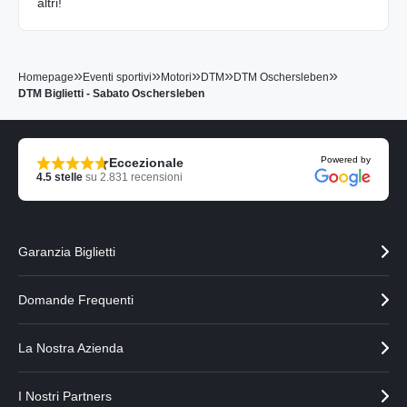
altri!
»
»
»
»
»
Homepage
Eventi sportivi
Motori
DTM
DTM Oschersleben
DTM Biglietti - Sabato Oschersleben
Powered by
Eccezionale
4.5
stelle
su
2.831
recensioni
Garanzia Biglietti
Domande Frequenti
La Nostra Azienda
I Nostri Partners