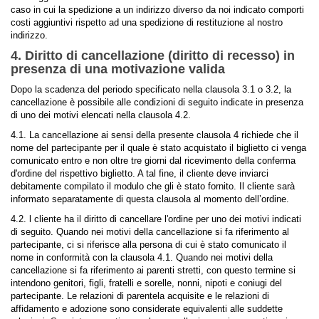
caso in cui la spedizione a un indirizzo diverso da noi indicato comporti
costi aggiuntivi rispetto ad una spedizione di restituzione al nostro
indirizzo.
4. Diritto di cancellazione (diritto di recesso) in
presenza di una motivazione valida
Dopo la scadenza del periodo specificato nella clausola 3.1 o 3.2, la
cancellazione è possibile alle condizioni di seguito indicate in presenza
di uno dei motivi elencati nella clausola 4.2.
4.1. La cancellazione ai sensi della presente clausola 4 richiede che il
nome del partecipante per il quale è stato acquistato il biglietto ci venga
comunicato entro e non oltre tre giorni dal ricevimento della conferma
d'ordine del rispettivo biglietto. A tal fine, il cliente deve inviarci
debitamente compilato il modulo che gli è stato fornito. Il cliente sarà
informato separatamente di questa clausola al momento dell’ordine.
4.2. l cliente ha il diritto di cancellare l'ordine per uno dei motivi indicati
di seguito. Quando nei motivi della cancellazione si fa riferimento al
partecipante, ci si riferisce alla persona di cui è stato comunicato il
nome in conformità con la clausola 4.1. Quando nei motivi della
cancellazione si fa riferimento ai parenti stretti, con questo termine si
intendono genitori, figli, fratelli e sorelle, nonni, nipoti e coniugi del
partecipante. Le relazioni di parentela acquisite e le relazioni di
affidamento e adozione sono considerate equivalenti alle suddette