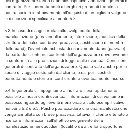
dell'organizzatore fanno capo alle rispettive Condizioni generali di
contratto. Per i pernottamenti alberghieri prenotati tramite la
nostra società in abbinamento all'acquisto di un biglietto valgono
le disposizioni specificate al punto 5.8.
5.3 In caso di disagi correlati allo svolgimento della
manifestazione (p.es. annullamento, interruzione, modifica della
struttura del palco con breve preavviso, sostituzione di membri
delle band), l'eventuale richiesta di risarcimento danni (parziale)
da parte del cliente nei confronti dell'organizzatore deve avvenire
in conformità alle prescrizioni di legge e alle eventuali Condizioni
generali di contratto dell'organizzatore. Questo vale anche per le
spese di viaggio sostenute dal cliente, p.es. per i costi di
pernottamento o storno in cui il cliente è eventualmente incorso.
5.4 In generale ci impegniamo a inoltrare il più rapidamente
possibile ai nostri clienti eventuali informazioni di cui veniamo in
possesso riguardo agli eventi menzionati a titolo esemplificativo
nei punti 5.2 e 5.3. Poiché può accadere che una manifestazione
venga annullata con breve preavviso, tuttavia, il cliente è tenuto a
ricercare informazioni sull'effettivo svolgimento della
manifestazione nei quotidiani (locali) o da altre fonti opportune.