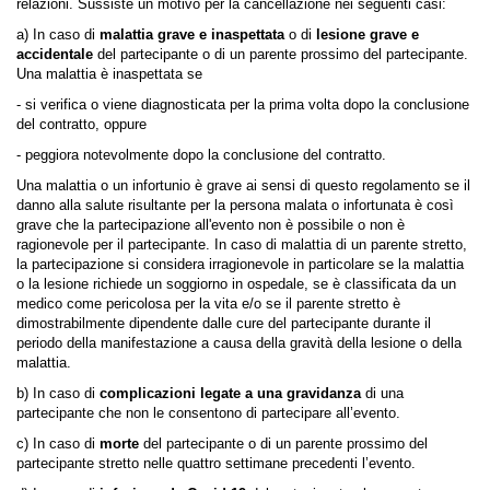
relazioni. Sussiste un motivo per la cancellazione nei seguenti casi:
a) In caso di
malattia grave e inaspettata
o di
lesione grave e
accidentale
del partecipante o di un parente prossimo del partecipante.
Una malattia è inaspettata se
- si verifica o viene diagnosticata per la prima volta dopo la conclusione
del contratto, oppure
- peggiora notevolmente dopo la conclusione del contratto.
Una malattia o un infortunio è grave ai sensi di questo regolamento se il
danno alla salute risultante per la persona malata o infortunata è così
grave che la partecipazione all'evento non è possibile o non è
ragionevole per il partecipante. In caso di malattia di un parente stretto,
la partecipazione si considera irragionevole in particolare se la malattia
o la lesione richiede un soggiorno in ospedale, se è classificata da un
medico come pericolosa per la vita e/o se il parente stretto è
dimostrabilmente dipendente dalle cure del partecipante durante il
periodo della manifestazione a causa della gravità della lesione o della
malattia.
b) In caso di
complicazioni legate a una gravidanza
di una
partecipante che non le consentono di partecipare all’evento.
c) In caso di
morte
del partecipante o di un parente prossimo del
partecipante stretto nelle quattro settimane precedenti l’evento.