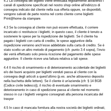
4.2 La consegna dei biglietti viene effettuata regolarmente attraverso i
canali di spedizione specificati nel nostro shop online all'indirizzo di
consegna indicato dal cliente nella sua offerta oppure, se disponibili,
vengono salvati de parte nostra nel conto cliente come biglietti
Print@home da stampare.
4.3 Se la consegna al cliente non può essere effettuata, il corriere
incaricato ci restituisce i biglietti; in questo caso, il cliente è tenuto a
sostenere le spese per la rispedizione dei biglietti. Se il cliente ha
pagato i biglietti con carta di credito, le spese aggiuntive della
rispedizione verranno anch’esse addebitate sulla carta di credito. Se è
stato scelto un altro metodo di pagamento (cfr. punto 3.4 sopra), l’invio
dei verrà effettuato solo previa ricezione del pagamento delle spese
aggiuntive. Il cliente riceve una fattura relativa a tali spese.
4.4 Il rischio di smarrimento e di deterioramento accidentale dei biglietti
e/o dei buoni acquisto per biglietti venduti passa al cliente con la
consegna degli articoli a quest'ultimo (p.es. anche attraverso deposito
nella buchetta delle lettere). Se il cliente è un'azienda (cfr. § 14 BGB
(Codice civile tedesco)), il rischio di eventuale smarrimento e
deterioramento in caso di spedizione passa al cliente nel momento
stesso in cui i biglietti vengono consegnati alla persona incaricata del
traspor
4.5 In caso di mancata fornitura alla nostra società dei biglietti ordinati,