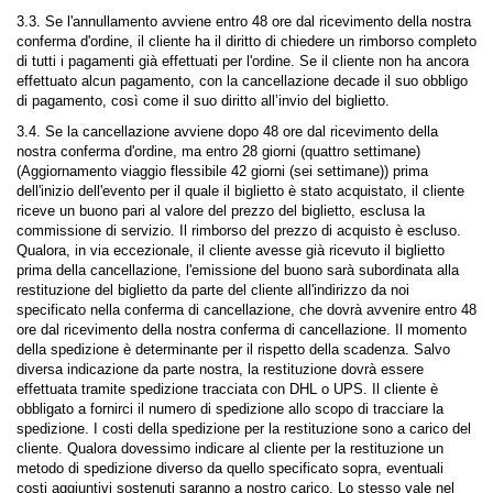
3.3. Se l'annullamento avviene entro 48 ore dal ricevimento della nostra
conferma d'ordine, il cliente ha il diritto di chiedere un rimborso completo
di tutti i pagamenti già effettuati per l'ordine. Se il cliente non ha ancora
effettuato alcun pagamento, con la cancellazione decade il suo obbligo
di pagamento, così come il suo diritto all’invio del biglietto.
3.4. Se la cancellazione avviene dopo 48 ore dal ricevimento della
nostra conferma d'ordine, ma entro 28 giorni (quattro settimane)
(Aggiornamento viaggio flessibile 42 giorni (sei settimane)) prima
dell'inizio dell'evento per il quale il biglietto è stato acquistato, il cliente
riceve un buono pari al valore del prezzo del biglietto, esclusa la
commissione di servizio. Il rimborso del prezzo di acquisto è escluso.
Qualora, in via eccezionale, il cliente avesse già ricevuto il biglietto
prima della cancellazione, l'emissione del buono sarà subordinata alla
restituzione del biglietto da parte del cliente all'indirizzo da noi
specificato nella conferma di cancellazione, che dovrà avvenire entro 48
ore dal ricevimento della nostra conferma di cancellazione. Il momento
della spedizione è determinante per il rispetto della scadenza. Salvo
diversa indicazione da parte nostra, la restituzione dovrà essere
effettuata tramite spedizione tracciata con DHL o UPS. Il cliente è
obbligato a fornirci il numero di spedizione allo scopo di tracciare la
spedizione. I costi della spedizione per la restituzione sono a carico del
cliente. Qualora dovessimo indicare al cliente per la restituzione un
metodo di spedizione diverso da quello specificato sopra, eventuali
costi aggiuntivi sostenuti saranno a nostro carico. Lo stesso vale nel