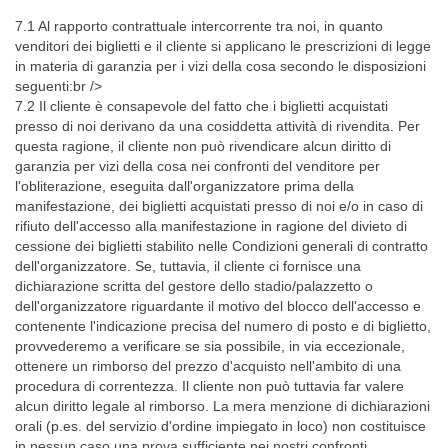
7.1 Al rapporto contrattuale intercorrente tra noi, in quanto
venditori dei biglietti e il cliente si applicano le prescrizioni di legge
in materia di garanzia per i vizi della cosa secondo le disposizioni
seguenti:br />
7.2 Il cliente è consapevole del fatto che i biglietti acquistati
presso di noi derivano da una cosiddetta attività di rivendita. Per
questa ragione, il cliente non può rivendicare alcun diritto di
garanzia per vizi della cosa nei confronti del venditore per
l'obliterazione, eseguita dall'organizzatore prima della
manifestazione, dei biglietti acquistati presso di noi e/o in caso di
rifiuto dell'accesso alla manifestazione in ragione del divieto di
cessione dei biglietti stabilito nelle Condizioni generali di contratto
dell'organizzatore. Se, tuttavia, il cliente ci fornisce una
dichiarazione scritta del gestore dello stadio/palazzetto o
dell'organizzatore riguardante il motivo del blocco dell'accesso e
contenente l'indicazione precisa del numero di posto e di biglietto,
provvederemo a verificare se sia possibile, in via eccezionale,
ottenere un rimborso del prezzo d'acquisto nell'ambito di una
procedura di correntezza. Il cliente non può tuttavia far valere
alcun diritto legale al rimborso. La mera menzione di dichiarazioni
orali (p.es. del servizio d'ordine impiegato in loco) non costituisce
in nessun caso una prova sufficiente nei nostri confronti.