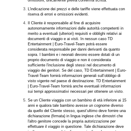
omissioni, unicamente previa conferma scritta.
L'indicazione dei prezzi e delle tariffe viene effettuata con
riserva di errori e omissioni evidenti.
Il Cliente è responsabile al fine di acquisire
autonomamente informazioni dalle autorità competenti in
merito a eventuali (ulteriori) requisiti e obblighi relativi ai
documenti di viaggio e ai visti. In nessun caso TD
Entertainment | Euro-Travel-Team potrà essere
considerata responsabile per danni derivanti da quanto
sopra. I bambini e i neonati devono essere dotati di un
proprio documento di viaggio e non è considerata
sufficiente l'inclusione degli stessi nel documento di
viaggio dei genitori. Se del caso, TD Entertainment | Euro-
Travel-Team fornirà informazioni generali sull’obbligo di
visto vigente nel paese di destinazione. TD Entertainment
| Euro-Travel-Team fornirà anche eventuali informazioni
sui tempi approssimativi necessari per ottenere un visto.
Se un Cliente viaggia con un bambino di età inferiore ai 15
anni e qualora tale bambino avesse un cognome diverso
da quello del Cliente stesso, quest’ultimo deve fornire una
dichiarazione (firmata) in lingua inglese che dimostri che
l'altro genitore concede la propria autorizzazione per
effettuare il viaggio in questione. Tale dichiarazione deve