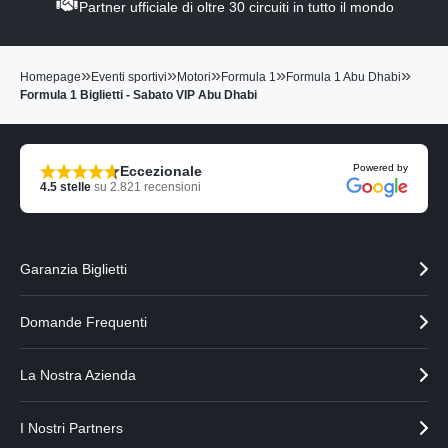
Partner ufficiale di oltre 30 circuiti in tutto il mondo
s
s
u
u
a
a
»
»
»
»
»
Homepage
Eventi sportivi
Motori
Formula 1
Formula 1 Abu Dhabi
l
l
Formula 1 Biglietti - Sabato VIP Abu Dhabi
i
i
z
z
z
z
a
a
Powered by
Eccezionale
i
i
4.5
stelle
su
2.821
recensioni
l
l
p
p
a
a
r
r
Garanzia Biglietti
t
t
n
n
e
e
Domande Frequenti
r
r
p
s
La Nostra Azienda
r
u
e
c
c
c
I Nostri Partners
e
e