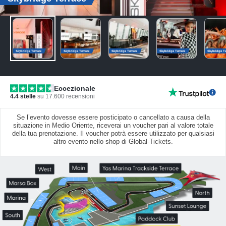
Skybridge Terrace
Skybridge Terrace
Skybridge Terrace
Skybridge Terrace
Skybridge Te
Eccezionale
4.4
stelle
su
17.600
recensioni
Se l’evento dovesse essere posticipato o cancellato a causa della
situazione in Medio Oriente, riceverai un voucher pari al valore totale
della tua prenotazione. Il voucher potrà essere utilizzato per qualsiasi
altro evento nello shop di Global-Tickets.