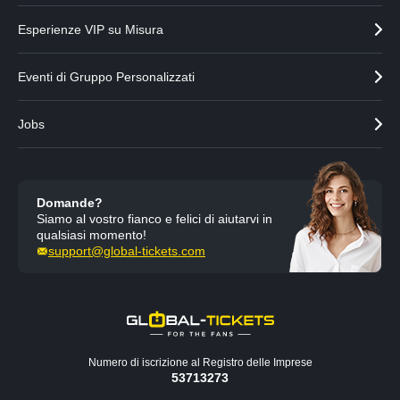
d
s
e
s
Esperienze VIP su Misura
n
i
t
v
Eventi di Gruppo Personalizzati
e
o
Jobs
Domande?
Siamo al vostro fianco e felici di aiutarvi in
qualsiasi momento!
support@global-tickets.com
Numero di iscrizione al Registro delle Imprese
53713273