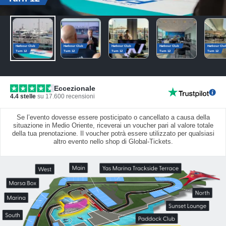
Harbour Club
Harbour Club
Harbour Club
Harbour Club
Harbour Clu
Turn 12
Turn 12
Turn 12
Turn 12
Turn 12
Eccezionale
4.4
stelle
su
17.600
recensioni
Se l’evento dovesse essere posticipato o cancellato a causa della
situazione in Medio Oriente, riceverai un voucher pari al valore totale
della tua prenotazione. Il voucher potrà essere utilizzato per qualsiasi
altro evento nello shop di Global-Tickets.