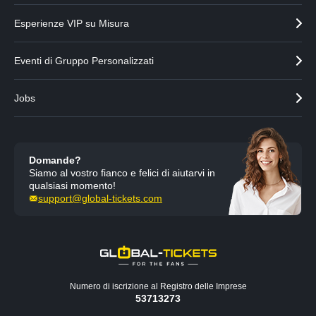
d
s
e
s
Esperienze VIP su Misura
n
i
t
v
Eventi di Gruppo Personalizzati
e
o
Jobs
Domande?
Siamo al vostro fianco e felici di aiutarvi in
qualsiasi momento!
support@global-tickets.com
Numero di iscrizione al Registro delle Imprese
53713273