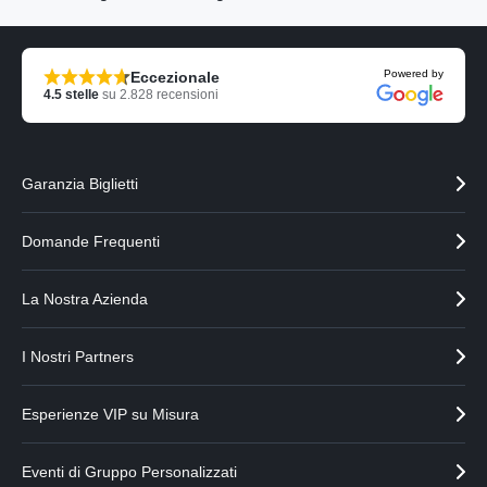
z
z
z
z
a
a
Powered by
Eccezionale
i
i
4.5
stelle
su
2.828
recensioni
l
l
p
p
a
a
r
r
Garanzia Biglietti
t
t
n
n
e
e
Domande Frequenti
r
r
p
s
La Nostra Azienda
r
u
e
c
c
c
I Nostri Partners
e
e
d
s
e
s
Esperienze VIP su Misura
n
i
t
v
Eventi di Gruppo Personalizzati
e
o