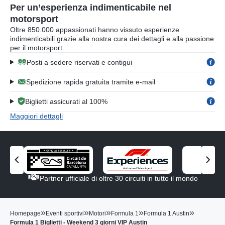
Per un’esperienza indimenticabile nel
motorsport
Oltre 850.000 appassionati hanno vissuto esperienze
indimenticabili grazie alla nostra cura dei dettagli e alla passione
per il motorsport.
Posti a sedere riservati e contigui
Spedizione rapida gratuita tramite e-mail
Biglietti assicurati al 100%
Maggiori dettagli
V
V
i
i
Partner ufficiale di oltre 30 circuiti in tutto il mondo
s
s
u
u
a
a
»
»
»
»
»
Homepage
Eventi sportivi
Motori
Formula 1
Formula 1 Austin
l
l
Formula 1 Biglietti - Weekend 3 giorni VIP Austin
i
i