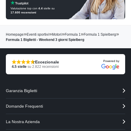
Valutazione top con
4.4
stelle su
17.600
recensioni
»
»
»
»
»
Homepage
Eventi sportivi
Motori
Formula 1
Formula 1 Spielberg
Formula 1 Biglietti - Weekend 3 giorni Spielberg
Powered by
Eccezionale
4.5
stelle
su
2.822
recensioni
Garanzia Biglietti
Domande Frequenti
La Nostra Azienda