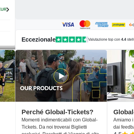
EUR
Eccezionale
Valutazione top con
4.4
stel
EUR
EUR
Perché Global-Tickets?
Global
Momenti indimenticabili con Global-
Amiamo i n
Tickets. Da noi troverai Biglietti
dai feedb