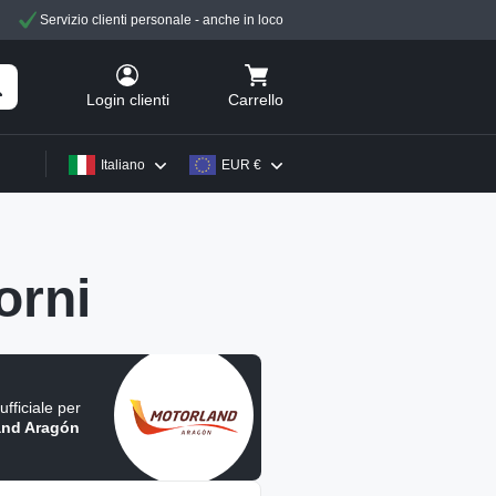
Servizio clienti personale - anche in loco
Carrello
Login clienti
Italiano
EUR €
orni
ufficiale per
and Aragón