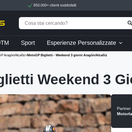
850.000+ clienti soddisfatti
DTM
Sport
Esperienze Personalizzate
P Aragón/Alcañiz
»
MotoGP Biglietti - Weekend 3 giorni Aragón/Alcañiz
lietti Weekend 3 Gi
Partner 
Motorl