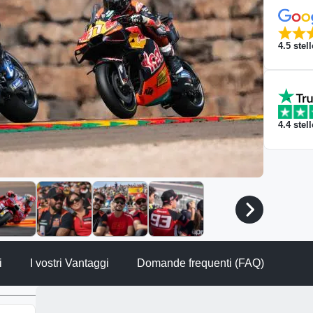
4.5
stell
4.4
stell
i
I vostri Vantaggi
Domande frequenti (FAQ)