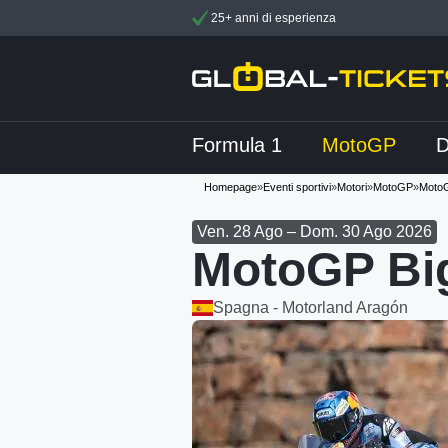
25+ anni di esperienza
Formula 1
MotoGP
Homepage
»
Eventi sportivi
»
Motori
»
MotoGP
»
MotoG
Ven. 28 Ago – Dom. 30 Ago 2026
MotoGP Big
Spagna - Motorland Aragón