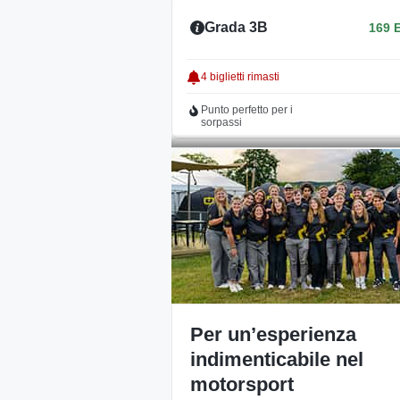
Grada 3B
169 
4 biglietti rimasti
Punto perfetto per i
sorpassi
Grada 3C
155 
Punto perfetto per i
sorpassi
Grada 7
165 
Vista esclusiva sulla
Per un’esperienza
prima curva
indimenticabile nel
motorsport