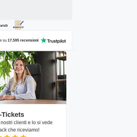
le su
17.595
recensioni
-Tickets
ostri clienti e lo si vede
ack che riceviamo!