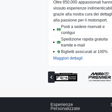
Oltre 850.000 appassionati hann
vissuto esperienze indimenticabil
grazie alla nostra cura dei dettagl
alla passione per il motorsport.
Posti a sedere riservati e
contigui
Spedizione rapida gratuita
tramite e-mail
Biglietti assicurati al 100%
Maggiori dettagli
Visualizza
il
partner
precedente
Esperienze
Personalizzate