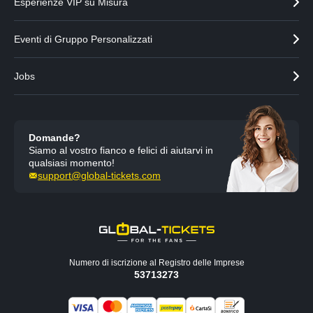
e
s
Esperienze VIP su Misura
n
i
t
v
Eventi di Gruppo Personalizzati
e
o
Jobs
Domande?
Siamo al vostro fianco e felici di aiutarvi in
qualsiasi momento!
support@global-tickets.com
Numero di iscrizione al Registro delle Imprese
53713273