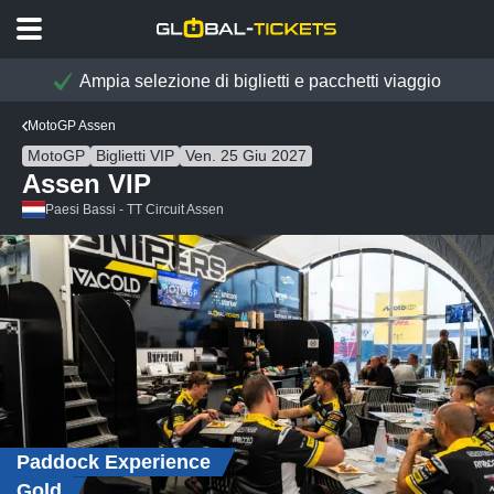
Ampia selezione di biglietti e pacchetti viaggio
MotoGP Assen
MotoGP
Biglietti VIP
Ven. 25 Giu 2027
Assen VIP
Paesi Bassi - TT Circuit Assen
Paddock Experience
Gold