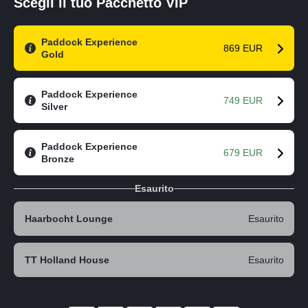
Scegli il tuo Pacchetto VIP
Paddock Experience
869 EUR
Gold
Paddock Experience
749 EUR
Silver
Paddock Experience
679 EUR
Bronze
Esaurito
Haarbocht Lounge
Esaurito
TT Holland House
Esaurito