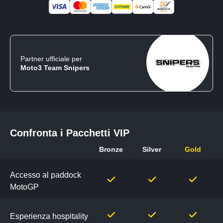
Partner ufficiale per
Moto3 Team Snipers
Confronta i Pacchetti VIP
Bronze
Silver
Gold
Confronta
i
Accesso al paddock
Pacchetti
MotoGP
VIP
Esperienza hospitality