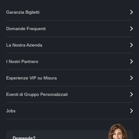
a
a
r
r
Garanzia Biglietti
t
t
n
n
e
e
Domande Frequenti
r
r
p
s
La Nostra Azienda
r
u
e
c
c
c
I Nostri Partners
e
e
d
s
e
s
Esperienze VIP su Misura
n
i
t
v
Eventi di Gruppo Personalizzati
e
o
Jobs
Domande?