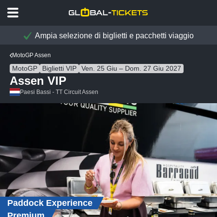
Ampia selezione di biglietti e pacchetti viaggio
MotoGP Assen
MotoGP
Biglietti VIP
Ven. 25 Giu – Dom. 27 Giu 2027
Assen VIP
Paesi Bassi - TT Circuit Assen
Paddock Experience
Premium