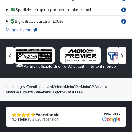
Spedizione rapida gratuita tramite e-mail
Biglietti assicurati al 100%
Maggiori dettagli
V
V
i
i
Partner ufficiale di oltre 30 circuiti in tutto il mondo
s
s
u
u
a
a
»
»
»
»
»
Homepage
Eventi sportivi
Motori
MotoGP
MotoGP Assen
l
l
MotoGP Biglietti - Weekend 3 giorni VIP Assen
i
i
z
z
z
z
a
a
Powered by
Eccezionale
i
i
4.5
stelle
su
2.828
recensioni
l
l
p
p