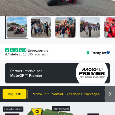
Eccezionale
4.4
stelle
su
17.595
recensioni
Partner ufficiale per
MotoGP™ Premier
Biglietti
MotoGP™ Premier Experience Packages
I 