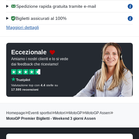
Spedizione rapida gratuita tramite e-mail
Biglietti assicurati al 100%
Maggiori dettagli
Eccezionale
Amiamo i nostri clienti e lo si vede
dai feedback che riceviamo!
Valutazione top con
4.4
stelle su
17.595
recensioni
»
»
»
»
»
Homepage
Eventi sportivi
Motori
MotoGP
MotoGP Assen
MotoGP Premier Biglietti - Weekend 3 giorni Assen