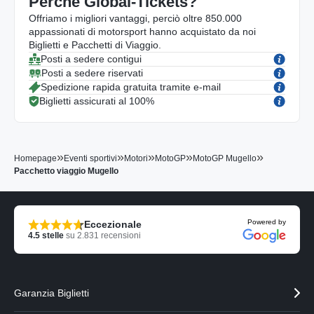
Perché Global-Tickets?
Offriamo i migliori vantaggi, perciò oltre 850.000
appassionati di motorsport hanno acquistato da noi
Biglietti e Pacchetti di Viaggio.
Posti a sedere contigui
Posti a sedere riservati
Spedizione rapida gratuita tramite e-mail
Biglietti assicurati al 100%
»
»
»
»
»
Homepage
Eventi sportivi
Motori
MotoGP
MotoGP Mugello
Pacchetto viaggio Mugello
Powered by
Eccezionale
4.5
stelle
su
2.831
recensioni
Garanzia Biglietti