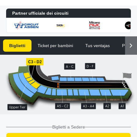
Partner ufficiale dei circuiti
Biglietti
Ticket per bambini
Tus ventajas
Pregunt
Biglietti a Sedere