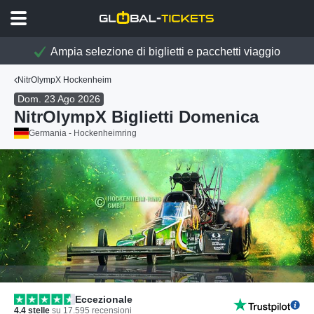
Ampia selezione di biglietti e pacchetti viaggio
NitrOlympX Hockenheim
Dom. 23 Ago 2026
NitrOlympX Biglietti Domenica
Germania - Hockenheimring
Eccezionale
4.4
stelle
su
17.595
recensioni