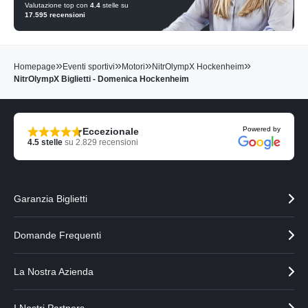
Valutazione top con
4.4
stelle su
17.595
recensioni
»
»
»
»
Homepage
Eventi sportivi
Motori
NitrOlympX Hockenheim
NitrOlympX Biglietti - Domenica Hockenheim
Powered by
Eccezionale
4.5
stelle
su
2.829
recensioni
Garanzia Biglietti
Domande Frequenti
La Nostra Azienda