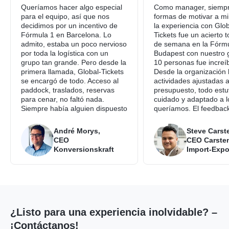
Queríamos hacer algo especial
Como manager, siemp
para el equipo, así que nos
formas de motivar a mi
decidimos por un incentivo de
la experiencia con Glob
Fórmula 1 en Barcelona. Lo
Tickets fue un acierto to
admito, estaba un poco nervioso
de semana en la Fórmu
por toda la logística con un
Budapest con nuestro 
grupo tan grande. Pero desde la
10 personas fue increíb
primera llamada, Global-Tickets
Desde la organización 
se encargó de todo. Acceso al
actividades ajustadas a
paddock, traslados, reservas
presupuesto, todo est
para cenar, no faltó nada.
cuidado y adaptado a l
Siempre había alguien dispuesto
queríamos. El feedback
a ayudar. El feedback del equipo
equipo fue simplement
fue pura emoción. ¿Y para mí?
inmejorable.
André Morys,
Steve Carst
Cero estrés.
CEO
CEO Carste
Konversionskraft
Import-Expo
¿Listo para una experiencia inolvidable? –
¡Contáctanos!