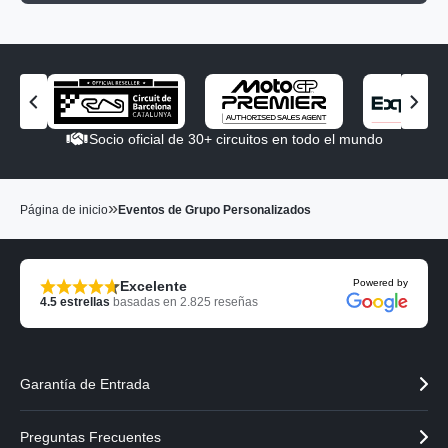
V
V
e
e
Socio oficial de 30+ circuitos en todo el mundo
r
r
e
e
l
l
»
s
s
Página de inicio
Eventos de Grupo Personalizados
o
o
c
c
i
i
Powered by
Excelente
o
o
4.5
estrellas
basadas en
2.825
reseñas
a
s
n
i
t
g
e
u
Garantía de Entrada
r
i
i
e
o
n
Preguntas Frecuentes