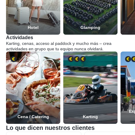
Hotel
Glamping
Actividades
Karting, cenas, acceso al paddock y mucho más – crea
actividades en grupo que tu equipo nunca olvidará.
Ex
Cena / Catering
Karting
Lo que dicen nuestros clientes