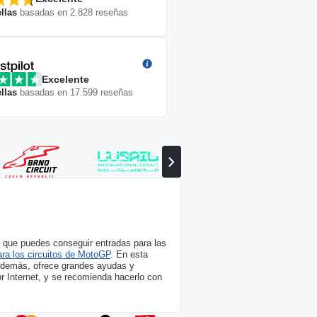
llas
basadas en
2.828
reseñas
Excelente
llas
basadas en
17.599
reseñas
Ver
el
socio
siguiente
que puedes conseguir entradas para las
ara los circuitos de MotoGP
. En esta
 además, ofrece grandes ayudas y
r Internet, y se recomienda hacerlo con