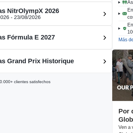
As
as NitrOlympX 2026
En
2026 - 23/08/2026
co
En
1
as Fórmula E 2027
Más de
as Grand Prix Historique
.000+ clientes satisfechos
Por 
Glob
Ven a 