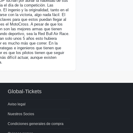
GP luchan por aunar la habilidad de sus
ia el día de la competición. Las
l ingenio y la originalidad, tanto en el
se con la victoria, algo nada fácil. El
 claves para que estos puedan llegar al
e es el MotoCross. A pesar de que los
ión son las mejores armas que tienen
do deportivo, sea la Red Bull Air Race.
tan solo unos 5 años esto hubiera
or es mucho más que correr. En la
rategas e ingenieros que tienen que
r es que los pilotos tienen que seguir
más difícil actuar, aunque existen
a.
Global-Tickets
Aviso legal
Nuestros Socios
Condiciones generales de compra