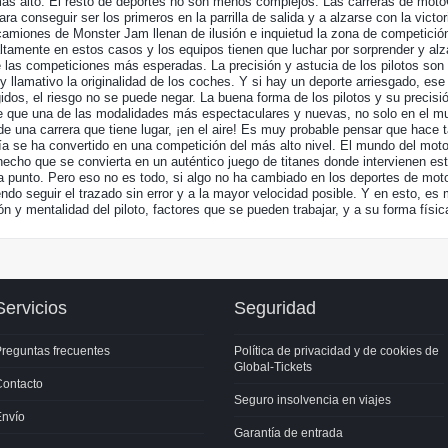
 más alto. El resto de deportes no son menos complejos. Las carreras de moto
ra conseguir ser los primeros en la parrilla de salida y a alzarse con la victor
amiones de Monster Jam llenan de ilusión e inquietud la zona de competición. E
ltamente en estos casos y los equipos tienen que luchar por sorprender y alzar
e las competiciones más esperadas. La precisión y astucia de los pilotos son
 llamativo la originalidad de los coches. Y si hay un deporte arriesgado, es
idos, el riesgo no se puede negar. La buena forma de los pilotos y su precis
e que una de las modalidades más espectaculares y nuevas, no solo en el mun
e una carrera que tiene lugar, ¡en el aire! Es muy probable pensar que hace 
día se ha convertido en una competición del más alto nivel. El mundo del mot
hecho que se convierta en un auténtico juego de titanes donde intervienen est
a punto. Pero eso no es todo, si algo no ha cambiado en los deportes de moto
ndo seguir el trazado sin error y a la mayor velocidad posible. Y en esto, es 
n y mentalidad del piloto, factores que se pueden trabajar, y a su forma físic
Servicios
Seguridad
reguntas frecuentes
Política de privacidad y de cookies de
Global-Tickets
Contacto
Seguro insolvencia en viajes
Envío
Garantía de entrada