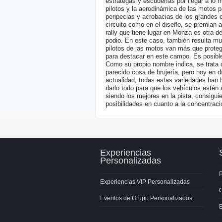
estrategas y escuderías por llegar a lo
pilotos y la aerodinámica de las motos pa
peripecias y acrobacias de los grandes c
circuito como en el diseño, se premian a
rally que tiene lugar en Monza es otra d
podio. En este caso, también resulta muy
pilotos de las motos van más que proteg
para destacar en este campo. Es posibl
Como su propio nombre indica, se trata d
parecido cosa de brujería, pero hoy en 
actualidad, todas estas variedades han 
darlo todo para que los vehículos estén 
siendo los mejores en la pista, consiguie
posibilidades en cuanto a la concentració
Experiencias
Personalizadas
P
Experiencias VIP Personalizadas
Eventos de Grupo Personalizados