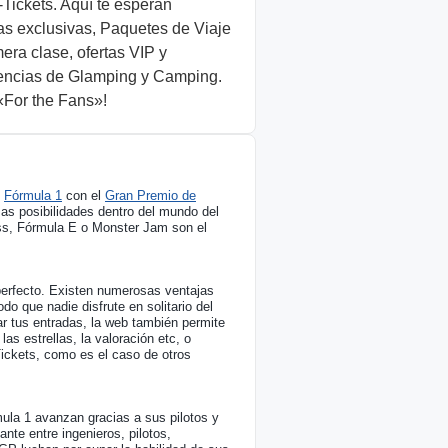
-Tickets. Aquí te esperan
as exclusivas, Paquetes de Viaje
era clase, ofertas VIP y
encias de Glamping y Camping.
«For the Fans»!
e
Fórmula 1
con el
Gran Premio de
s posibilidades dentro del mundo del
ss, Fórmula E o Monster Jam son el
 perfecto. Existen numerosas ventajas
do que nadie disfrute en solitario del
ar tus entradas, la web también permite
as estrellas, la valoración etc, o
Tickets, como es el caso de otros
ula 1 avanzan gracias a sus pilotos y
nte entre ingenieros, pilotos,