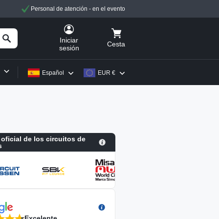
Personal de atención - en el evento
Iniciar
Cesta
sesión
Español
EUR €
 oficial de los circuitos de
s
Excelente