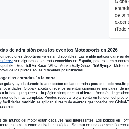
Global
entrad
de prim
experi
¡Todo 
radas de admisión para los eventos Motosports en 2026
 competiciones deportivas ya están disponibles. Las emblemáticas carreras d
n Jerez
son algunas de las más conocidas en España, pero existen numerosa
uperbike, Red Bull Air Race, WEC, Monza Rally Show, NitrOlympX, Motocro
hows de los pilotos en las diferentes posibilidades.
ger las entradas “a la carta”
se guía y ayuda durante la adquisición de las entradas para que todo resulte
s localidades. Global-Tickets ofrece los asientos disponibles por pares, de mo
 a la hora que quieres – la página siempre está abierta... Además de gestion
o sea de lo más completa. Puedes reservar alojamiento en función del precio, l
y facilidades también se aplican al resto de eventos gestionados por Global-
musicales.
s del mundo del motor están cada vez más interesantes. Los bólidos en Fórm
tanto en la pista como a nivel tecnológico. Se trata de una competición consta