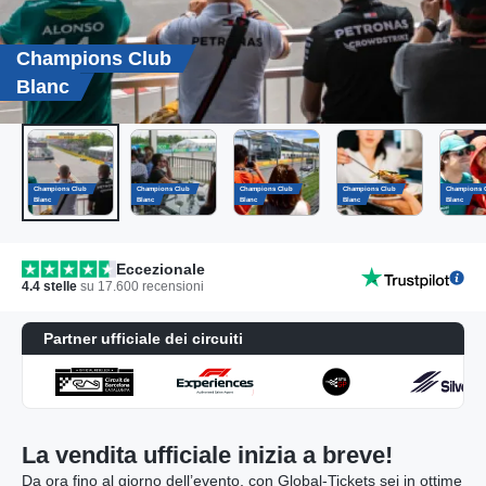
Champions Club
Blanc
Champions Club
Champions Club
Champions Club
Champions Club
Champions 
Blanc
Blanc
Blanc
Blanc
Blanc
Eccezionale
4.4
stelle
su
17.600
recensioni
Partner ufficiale dei circuiti
La vendita ufficiale inizia a breve!
Da ora fino al giorno dell’evento, con Global-Tickets sei in ottime