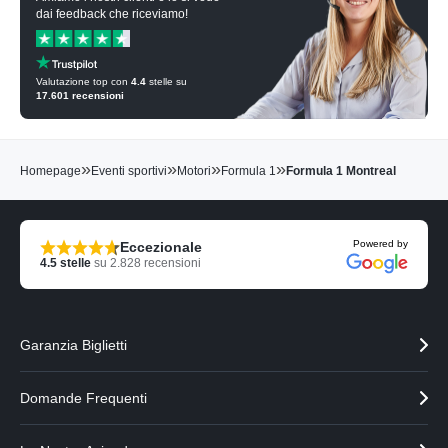
dai feedback che riceviamo!
Valutazione top con
4.4
stelle su
17.601
recensioni
»
»
»
»
Homepage
Eventi sportivi
Motori
Formula 1
Formula 1 Montreal
Powered by
Eccezionale
4.5
stelle
su
2.828
recensioni
Garanzia Biglietti
Domande Frequenti