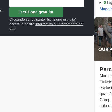
Bi
Maggior
 e
Iscrizione gratuita
Cliccando sul pulsante "Iscrizione gratuita",
accetti la nostra
informativa sul trattamento dei
dati
Perc
Moment
Tickets
esclusi
qualità
Campin
sola ra