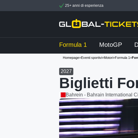
25+ anni di esperienza
Formula 1
MotoGP
Homepage
»
Eventi sportivi
»
Motori
»
Formula 1
»
For
2027
Biglietti F
Bahrein - Bahrain International Ci