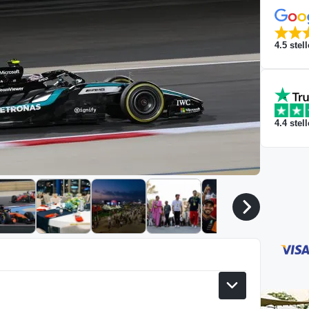
4.5
stell
4.4
stell