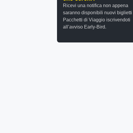
Ricevi una notifica non appena
saranno disponibili nuovi biglietti
Pacchetti di Viaggio iscrivendoti
all’avviso Early-Bird.