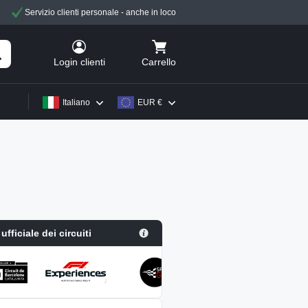
Servizio clienti personale - anche in loco
Carrello
Login clienti
Italiano
EUR €
ufficiale dei circuiti