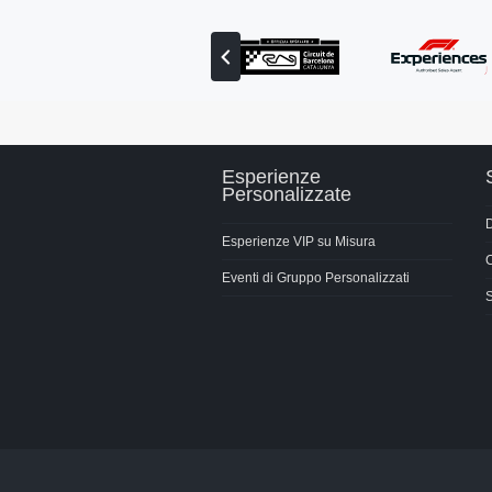
Visualizza
il
partner
precedente
Esperienze
Personalizzate
Esperienze VIP su Misura
C
Eventi di Gruppo Personalizzati