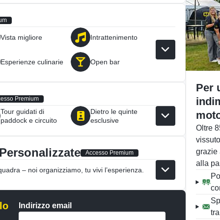
ium
Vista migliore
Intrattenimento
Esperienze culinarie
Open bar
Per 
cesso Premium
indi
Tour guidati di
Dietro le quinte
moto
paddock e circuito
esclusive
Oltre 
vissut
Personalizzate
grazie 
Accesso Premium
alla pa
squadra – noi organizziamo, tu vivi l’esperienza.
Po
co
Sp
lo
Indirizzo email
tr