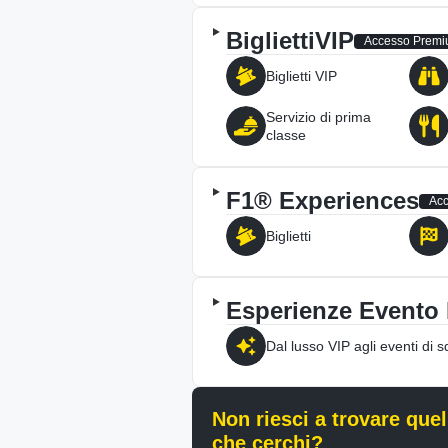
Biglietti
VIP
Accesso Prem
Biglietti VIP
Servizio di prima
classe
F1® Experiences
Ac
Biglietti
Esperienze Evento 
Dal lusso VIP agli eventi di 
Non riesci a trovare quel
che cerchi?