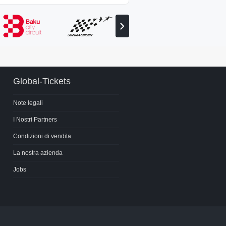
Visualizza
il
partner
successivo
Global-Tickets
Note legali
I Nostri Partners
Condizioni di vendita
La nostra azienda
Jobs