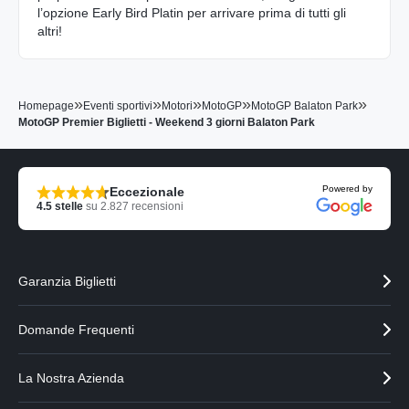
l’opzione Early Bird Platin per arrivare prima di tutti gli
altri!
»
»
»
»
»
Homepage
Eventi sportivi
Motori
MotoGP
MotoGP Balaton Park
MotoGP Premier Biglietti - Weekend 3 giorni Balaton Park
Powered by
Eccezionale
4.5
stelle
su
2.827
recensioni
Garanzia Biglietti
Domande Frequenti
La Nostra Azienda