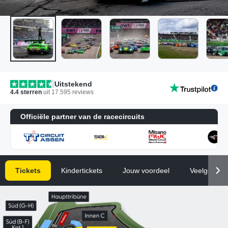
Uitstekend
4.4
sterren
uit
17.595
reviews
Officiële partner van de racecircuits
Tickets
Kindertickets
Jouw voordeel
Veelgesteld