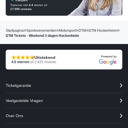
Topscore met
4.4
sterren uit
17.595
reviews
»
»
»
»
»
Startpagina
Sportevenementen
Motorsport
DTM
DTM Hockenheim
DTM Tickets - Weekend 3 dagen Hockenheim
Powered by
Uitstekend
4.5
sterren
uit
2.825
reviews
Ticketgarantie
Veelgestelde Vragen
Over Ons