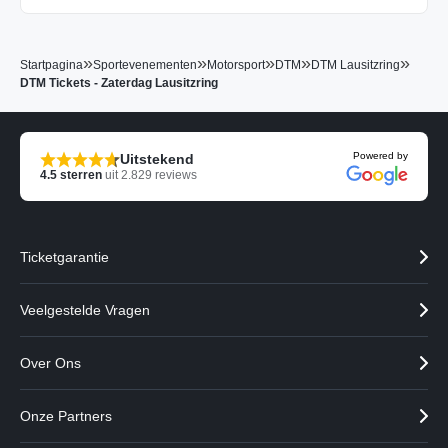
»
»
»
»
»
Startpagina
Sportevenementen
Motorsport
DTM
DTM Lausitzring
DTM Tickets - Zaterdag Lausitzring
Powered by
Uitstekend
4.5
sterren
uit
2.829
reviews
Ticketgarantie
Veelgestelde Vragen
Over Ons
Onze Partners