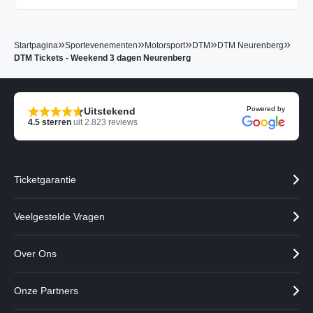
»
»
»
»
»
Startpagina
Sportevenementen
Motorsport
DTM
DTM Neurenberg
DTM Tickets - Weekend 3 dagen Neurenberg
Powered by
Uitstekend
4.5
sterren
uit
2.823
reviews
Ticketgarantie
Veelgestelde Vragen
Over Ons
Onze Partners