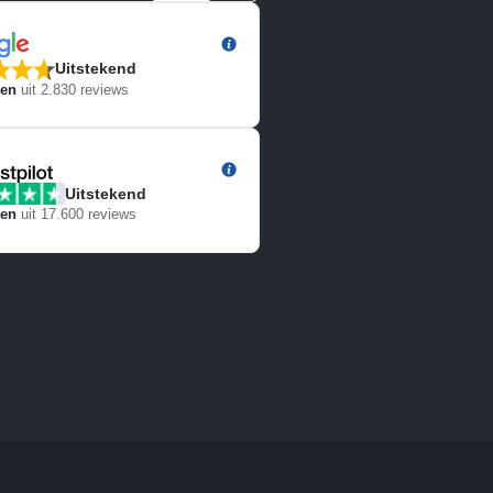
Uitstekend
ren
uit
2.830
reviews
Uitstekend
ren
uit
17.600
reviews