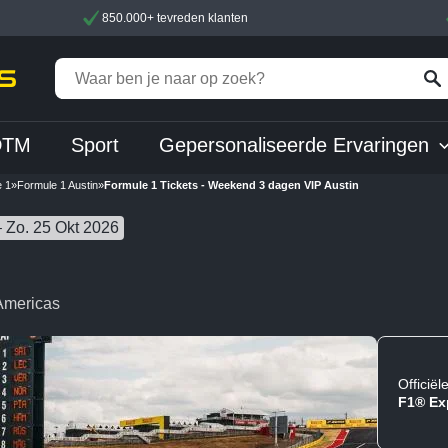
850.000+ tevreden klanten
DTM
Sport
Gepersonaliseerde Ervaringen
e 1
»
Formule 1 Austin
»
Formule 1 Tickets - Weekend 3 dagen VIP Austin
– Zo. 25 Okt 2026
 Americas
Officiël
F1® Ex