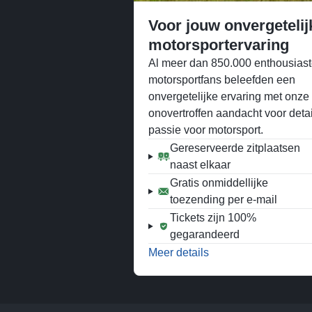
Voor jouw onvergetelij
motorsportervaring
Al meer dan 850.000 enthousias
motorsportfans beleefden een
onvergetelijke ervaring met onze
onovertroffen aandacht voor detai
passie voor motorsport.
Gereserveerde zitplaatsen
naast elkaar
Gratis onmiddellijke
toezending per e-mail
Tickets zijn 100%
gegarandeerd
Meer details