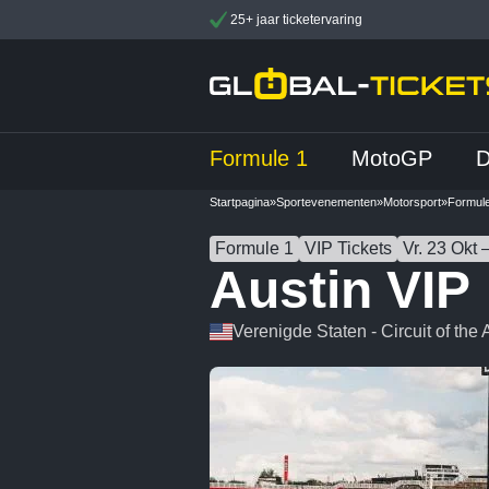
25+ jaar ticketervaring
Formule 1
MotoGP
Startpagina
»
Sportevenementen
»
Motorsport
»
Formul
Formule 1
VIP Tickets
Vr. 23 Okt 
Austin VIP
Verenigde Staten - Circuit of the