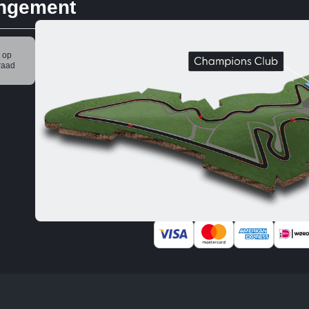
angement
 op
raad