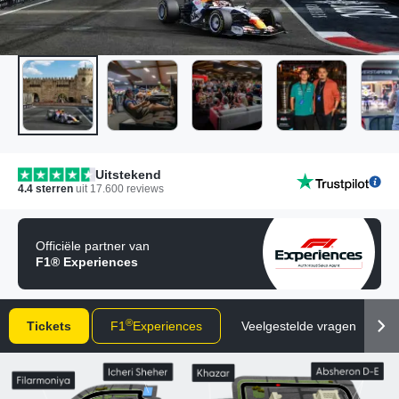
Uitstekend
4.4
sterren
uit
17.600
reviews
Officiële partner van
F1® Experiences
®
Tickets
F1
Experiences
Veelgestelde vragen
J