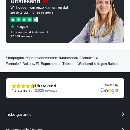
Uitstekend
Wij houden van onze klanten, en dat
zie je terug in onze reviews!
Topscore met
4.4
sterren uit
17.600
reviews
»
»
»
»
Startpagina
Sportevenementen
Motorsport
Formule 1
»
Formule 1 Bakoe
F1 Experiences Tickets - Weekend 4 dagen Bakoe
Powered by
Uitstekend
4.5
sterren
uit
2.828
reviews
Ticketgarantie
Veelgestelde Vragen