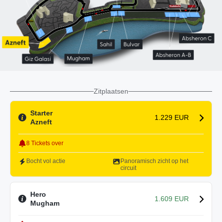
Zitplaatsen
Starter
1.229 EUR
Azneft
8 Tickets over
Bocht vol actie
Panoramisch zicht op het
circuit
Hero
1.609 EUR
Mugham