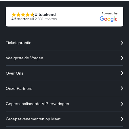
Powered by
Uitstekend
4.5
sterren
uit
2.831
reviews
Ticketgarantie
Veelgestelde Vragen
Over Ons
Onze Partners
Gepersonaliseerde VIP-ervaringen
Groepsevenementen op Maat