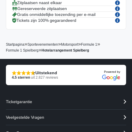
Zitplaatsen naast elkaar
Gereserveerde zitplaatsen
Gratis onmiddellijke toezending per e-mail
Tickets zijn 100% gegarandeerd
»
»
»
»
Startpagina
Sportevenementen
Motorsport
Formule 1
»
Formule 1 Spielberg
Hotelarrangement Spielberg
Powered by
Uitstekend
4.5
sterren
uit
2.827
reviews
Ticketgarantie
Veelgestelde Vragen