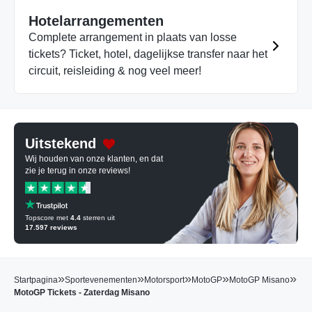
Hotelarrangementen
Complete arrangement in plaats van losse
tickets? Ticket, hotel, dagelijkse transfer naar het
circuit, reisleiding & nog veel meer!
Uitstekend
Wij houden van onze klanten, en dat
zie je terug in onze reviews!
Topscore met
4.4
sterren uit
17.597
reviews
»
»
»
»
»
Startpagina
Sportevenementen
Motorsport
MotoGP
MotoGP Misano
MotoGP Tickets - Zaterdag Misano