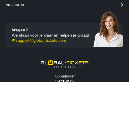
Vacatures
Vragen?
We staan voor je klaar en helpen je graag!
support@global-tickets.com
KvK-nummer
53713273
Het Kwadraat, Lübeckweg 2
9723 HE, Groningen, The Netherlands