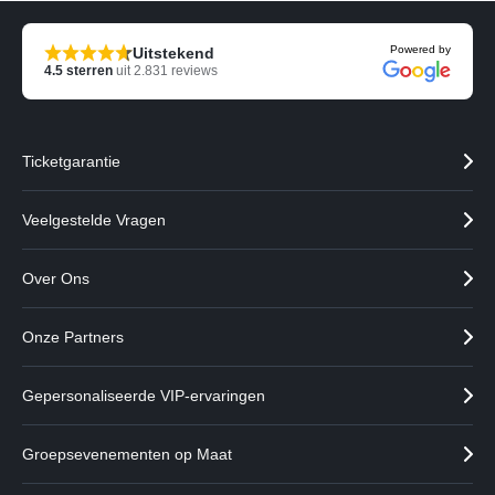
Powered by
Uitstekend
4.5
sterren
uit
2.831
reviews
Ticketgarantie
Veelgestelde Vragen
Over Ons
Onze Partners
Gepersonaliseerde VIP-ervaringen
Groepsevenementen op Maat