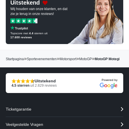
Uitstekend
Wij houden van onze klanten, en dat
zie je terug in onze reviews!
Topscore met
4.4
sterren uit
17.600
reviews
»
»
»
»
Startpagina
Sportevenementen
Motorsport
MotoGP
MotoGP Motegi
Powered by
Uitstekend
4.5
sterren
uit
2.829
reviews
Ticketgarantie
Veelgestelde Vragen