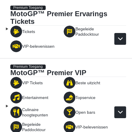
Premium Toegang
MotoGP™ Premier Ervarings
Tickets
Begeleide
Tickets
Paddocktour
VIP-belevenissen
Premium Toegang
MotoGP™ Premier VIP
VIP Tickets
Beste uitzicht
Entertainment
Topservice
Culinaire
Open bars
hoogtepunten
Begeleide
VIP-belevenissen
Paddocktour