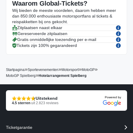
Waarom Global-Tickets?
Wij bieden de meeste voordelen, daarom hebben meer
dan 850.000 enthousiaste motorsportfans al tickets &
reispakketten bij ons gekocht.
Zitplaatsen naast elkaar
Gereserveerde zitplaatsen
Gratis onmiddellijke toezending per e-mail
Tickets zijn 100% gegarandeerd
»
»
»
»
Startpagina
Sportevenementen
Motorsport
MotoGP
»
MotoGP Spielberg
Hotelarrangement Spielberg
Powered by
Uitstekend
4.5
sterren
uit
2.823
reviews
Ticketgarantie