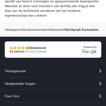
wereld van bizarre voertuigen en gepassioneerde teamsporten.
Wanneer je deze race-monsters van dichtbij ziet, krijg je een
idee van de technische wonderen die het moderne
ingenieurschap kan creëren.
»
»
»
Startpagina
Sportevenementen
Motorsport
NitrOlympX Hockenheim
Powered by
Uitstekend
4.5
sterren
uit
2.823
reviews
Ticketgarantie
Veelgestelde Vragen
Over Ons