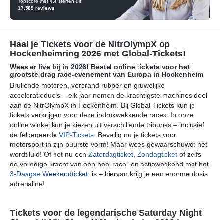
Topscore met
4.4
sterren uit
17.589
reviews
Haal je Tickets voor de NitrOlympX op
Hockenheimring 2026 met Global-Tickets!
Wees er live bij in 2026! Bestel online tickets voor het
grootste drag race-evenement van Europa in Hockenheim
Brullende motoren, verbrand rubber en gruwelijke
acceleratieduels – elk jaar nemen de krachtigste machines deel
aan de NitrOlympX in Hockenheim. Bij Global-Tickets kun je
tickets verkrijgen voor deze indrukwekkende races. In onze
online winkel kun je kiezen uit verschillende tribunes – inclusief
de felbegeerde
VIP-Tickets
. Beveilig nu je tickets voor
motorsport in zijn puurste vorm! Maar wees gewaarschuwd: het
wordt luid! Of het nu een
Zaterdagticket
,
Zondagticket
of zelfs
de volledige kracht van een heel race- en actieweekend met het
3-Daagse Weekendticket
is – hiervan krijg je een enorme dosis
adrenaline!
Tickets voor de legendarische Saturday Night