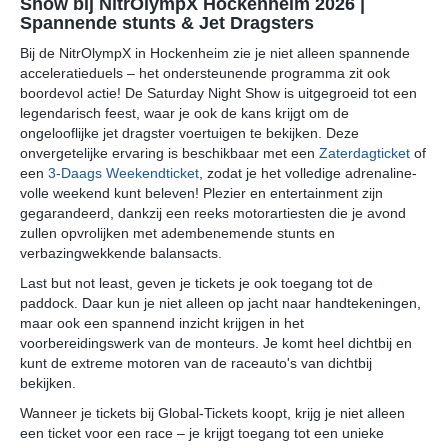
Show bij NitrOlympX Hockenheim 2026 |
Spannende stunts & Jet Dragsters
Bij de NitrOlympX in Hockenheim zie je niet alleen spannende
acceleratieduels – het ondersteunende programma zit ook
boordevol actie! De Saturday Night Show is uitgegroeid tot een
legendarisch feest, waar je ook de kans krijgt om de
ongelooflijke jet dragster voertuigen te bekijken. Deze
onvergetelijke ervaring is beschikbaar met een
Zaterdagticket
of
een
3-Daags Weekendticket
, zodat je het volledige adrenaline-
volle weekend kunt beleven! Plezier en entertainment zijn
gegarandeerd, dankzij een reeks motorartiesten die je avond
zullen opvrolijken met adembenemende stunts en
verbazingwekkende balansacts.
Last but not least, geven je tickets je ook toegang tot de
paddock. Daar kun je niet alleen op jacht naar handtekeningen,
maar ook een spannend inzicht krijgen in het
voorbereidingswerk van de monteurs. Je komt heel dichtbij en
kunt de extreme motoren van de raceauto's van dichtbij
bekijken.
Wanneer je tickets bij Global-Tickets koopt, krijg je niet alleen
een ticket voor een race – je krijgt toegang tot een unieke