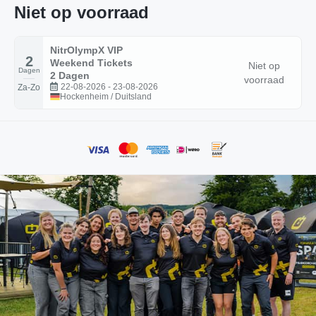
Niet op voorraad
NitrOlympX VIP
2
Weekend Tickets
Niet op
Dagen
2 Dagen
voorraad
22-08-2026 - 23-08-2026
Za-Zo
Hockenheim / Duitsland