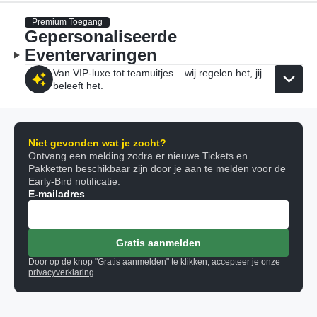
Premium Toegang
Gepersonaliseerde
Eventervaringen
Van VIP-luxe tot teamuitjes – wij regelen het, jij
beleeft het.
Niet gevonden wat je zocht?
Ontvang een melding zodra er nieuwe Tickets en
Pakketten beschikbaar zijn door je aan te melden voor de
Early-Bird notificatie.
E-mailadres
Gratis aanmelden
Door op de knop "Gratis aanmelden" te klikken, accepteer je onze
privacyverklaring