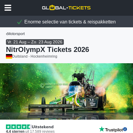
Enorme selectie van tickets & reispakketten
Motorsport
Vr. 21 Aug – Zo. 23 Aug 2026
NitrOlympX Tickets 2026
Duitsland - Hockenheimring
Uitstekend
4.4
sterren
uit
17.589
reviews