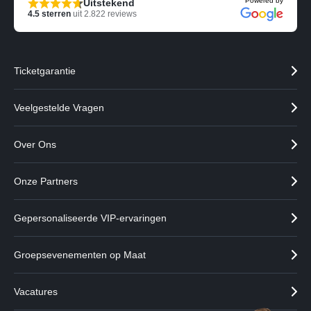
Powered by
Uitstekend
4.5
sterren
uit
2.822
reviews
Ticketgarantie
Veelgestelde Vragen
Over Ons
Onze Partners
Gepersonaliseerde VIP-ervaringen
Groepsevenementen op Maat
Vacatures