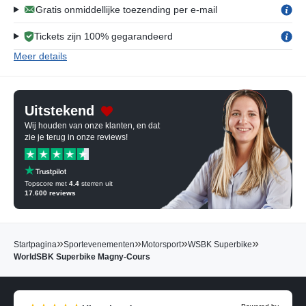
Gratis onmiddellijke toezending per e-mail
Tickets zijn 100% gegarandeerd
Meer details
Uitstekend
Wij houden van onze klanten, en dat
zie je terug in onze reviews!
Topscore met
4.4
sterren uit
17.600
reviews
»
»
»
»
Startpagina
Sportevenementen
Motorsport
WSBK Superbike
WorldSBK Superbike Magny-Cours