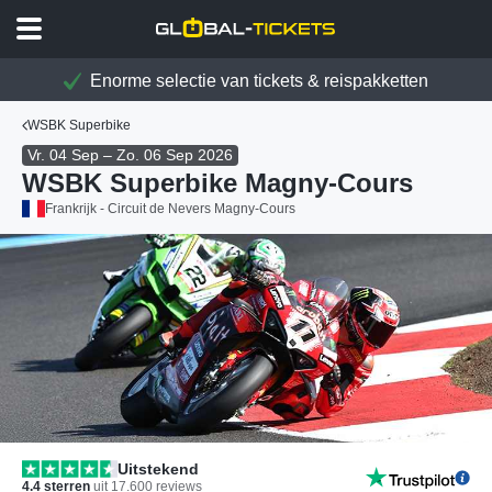
Enorme selectie van tickets & reispakketten
WSBK Superbike
Vr. 04 Sep – Zo. 06 Sep 2026
WSBK Superbike Magny-Cours
Frankrijk - Circuit de Nevers Magny-Cours
Uitstekend
4.4
sterren
uit
17.600
reviews