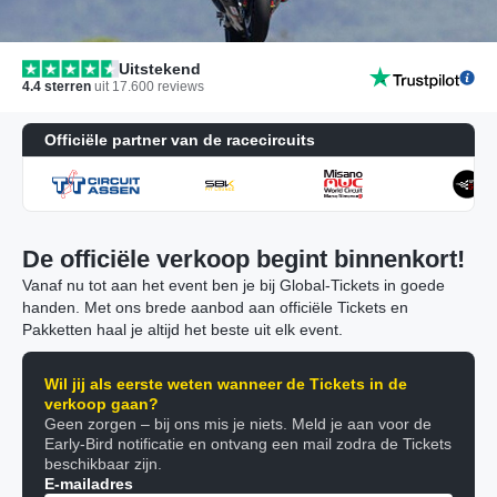
Uitstekend
4.4
sterren
uit
17.600
reviews
Officiële partner van de racecircuits
De officiële verkoop begint binnenkort!
Vanaf nu tot aan het event ben je bij Global-Tickets in goede
handen. Met ons brede aanbod aan officiële Tickets en
Pakketten haal je altijd het beste uit elk event.
Wil jij als eerste weten wanneer de Tickets in de
verkoop gaan?
Geen zorgen – bij ons mis je niets. Meld je aan voor de
Early-Bird notificatie en ontvang een mail zodra de Tickets
beschikbaar zijn.
E-mailadres