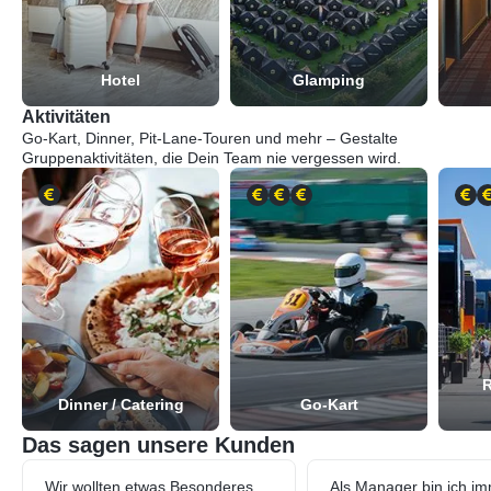
Hotel
Glamping
Aktivitäten
Go-Kart, Dinner, Pit-Lane-Touren und mehr – Gestalte
Gruppenaktivitäten, die Dein Team nie vergessen wird.
R
Dinner / Catering
Go-Kart
Das sagen unsere Kunden
Wir wollten etwas Besonderes
Als Manager bin ich im