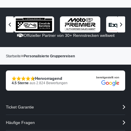
V
N
o
ä
Offizieller Partner von 30+ Rennstrecken weltweit
r
c
h
h
e
s
»
r
t
Startseite
Personalisierte Gruppenreisen
i
e
g
n
e
P
bereitgestellt von
Hervorragend
n
a
4.5
Sterne
aus
2.824
Bewertungen
P
r
a
t
r
n
t
e
Ticket Garantie
n
r
e
a
r
n
Häufige Fragen
a
z