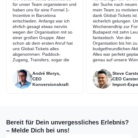
für unser Team organisieren und
der Suche nach neuen
haben uns für eine Formel 1-
mein Team zu motivier
Incentive in Barcelona
dank Global-Tickets ist
entschieden. Anfangs war ich
sicherlich gelungen. U
ehrlich gesagt etwas nervös
Wochenendtrip zur For
wegen der Organisation mit so
Budapest mit zehn Leu
einer großen Gruppe. Aber
fantastisch. Von der
schon ab dem ersten Anruf hat
Organisation bis hin zu
uns Global‑Tickets alles
budgetfreundlichen Akti
abgenommen: Paddock-
Alles war perfekt gepla
Zugang, Transfers, sogar die
genau auf unsere Wün
Restaurantreservierungen. Es
abgestimmt. Das Feed
war immer jemand da, wenn wir
unserem Team war ein
André Morys,
Steve Carst
etwas brauchten. Das Team war
großartig.
CEO
CEO Carste
komplett begeistert und ich
Konversionskraft
Import-Expo
konnte das Wochenende einfach
entspannt genießen.
Bereit für Dein unvergessliches Erlebnis?
– Melde Dich bei uns!