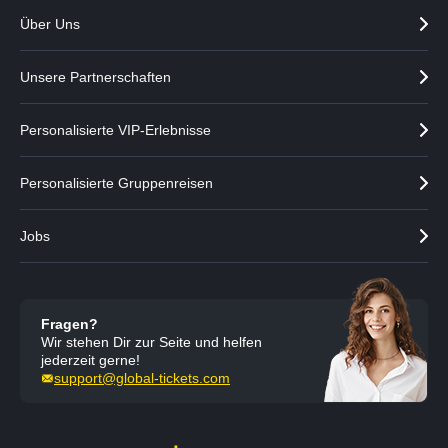
n
e
Über Uns
z
i
e
g
i
e
Unsere Partnerschaften
g
n
e
n
Personalisierte VIP-Erlebnisse
Personalisierte Gruppenreisen
Jobs
Fragen?
Wir stehen Dir zur Seite und helfen
jederzeit gerne!
support@global-tickets.com