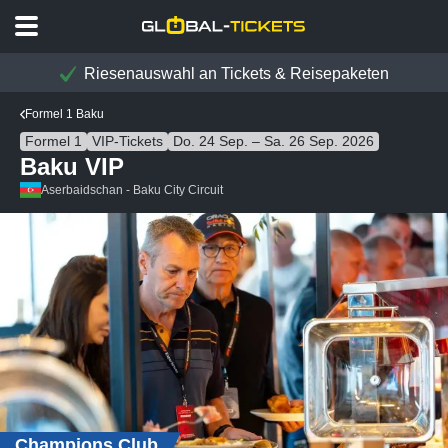
Riesenauswahl an Tickets & Reisepaketen
Formel 1 Baku
Formel 1
VIP-Tickets
Do. 24 Sep. – Sa. 26 Sep. 2026
Baku VIP
Aserbaidschan - Baku City Circuit
Champions Club