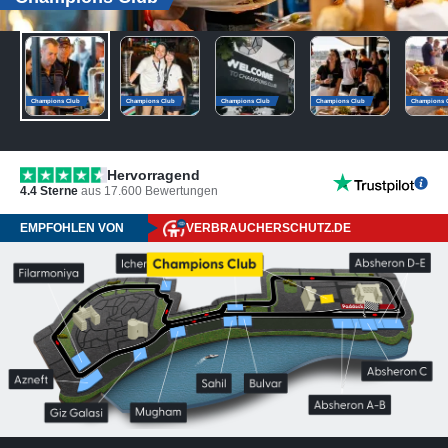
Champions Club
Champions Club
Champions Club
Champions Club
Champions 
Hervorragend
4.4
Sterne
aus
17.600
Bewertungen
EMPFOHLEN VON
VERBRAUCHERSCHUTZ.DE