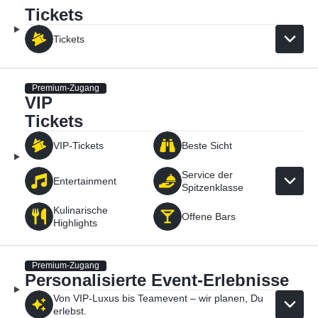
Tickets
Tickets
Premium-Zugang
VIP
Tickets
VIP-Tickets
Beste Sicht
Service der
Entertainment
Spitzenklasse
Kulinarische
Offene Bars
Highlights
Premium-Zugang
Personalisierte Event-Erlebnisse
Von VIP-Luxus bis Teamevent – wir planen, Du
erlebst.