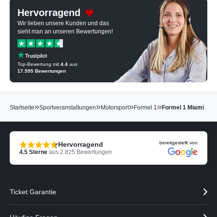
Hervorragend
Wir lieben unsere Kunden und das
sieht man an unseren Bewertungen!
Top-Bewertung mit
4.4
aus
17.595
Bewertungen
»
»
»
»
Startseite
Sportveranstaltungen
Motorsport
Formel 1
Formel 1 Miami
bereitgestellt von
Hervorragend
4.5
Sterne
aus
2.825
Bewertungen
Ticket Garantie