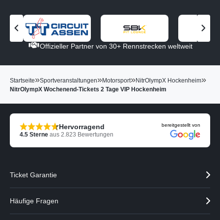
V
N
o
ä
Offizieller Partner von 30+ Rennstrecken weltweit
r
c
h
h
e
s
»
»
»
»
Startseite
Sportveranstaltungen
Motorsport
NitrOlympX Hockenheim
r
t
NitrOlympX Wochenend-Tickets 2 Tage VIP Hockenheim
i
e
g
n
e
P
n
a
bereitgestellt von
Hervorragend
P
r
4.5
Sterne
aus
2.823
Bewertungen
a
t
r
n
t
e
n
r
Ticket Garantie
e
a
r
n
a
z
Häufige Fragen
n
e
z
i