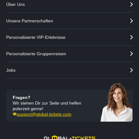
Über Uns
e
g
i
e
g
n
Unsere Partnerschaften
e
n
Personalisierte VIP-Erlebnisse
Personalisierte Gruppenreisen
Jobs
Fragen?
Wir stehen Dir zur Seite und helfen
jederzeit gerne!
support@global-tickets.com