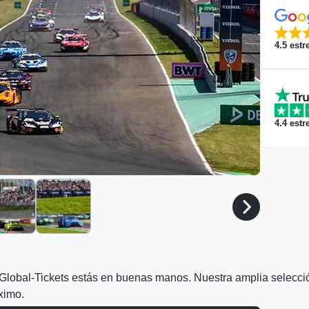
4.5
estre
4.4
estre
 Global-Tickets estás en buenas manos. Nuestra amplia selecci
ximo.