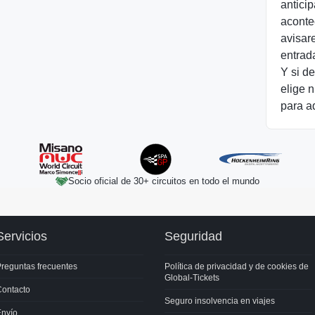
anticip
aconte
avisar
entrad
Y si de
elige n
para ad
Socio oficial de 30+ circuitos en todo el mundo
Servicios
Seguridad
reguntas frecuentes
Política de privacidad y de cookies de
Global-Tickets
Contacto
Seguro insolvencia en viajes
Envío