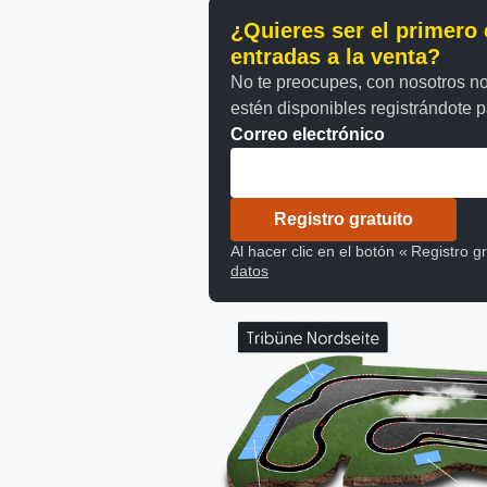
¿Quieres ser el primero 
entradas a la venta?
No te preocupes, con nosotros no
estén disponibles registrándote pa
Correo electrónico
Registro gratuito
Al hacer clic en el botón « Registro g
datos