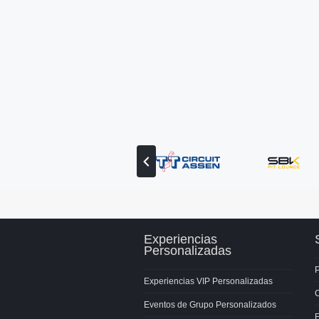
Ver
el
socio
anterior
Experiencias
Personalizadas
P
Experiencias VIP Personalizadas
Eventos de Grupo Personalizados