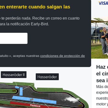
en enterarte cuando salgan las
 te perderás nada. Recibe un correo en cuanto
ra la notificación Early-Bird.
ratuito », aceptas nuestras
condiciones de protección de
Haz 
el ci
sea 
Más de
experi
nuestr
motor y