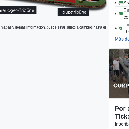
As
En
co
En
, mapas y demás información, puede estar sujeto a cambios hasta el
1
Más de
Por 
Tick
Inscríb