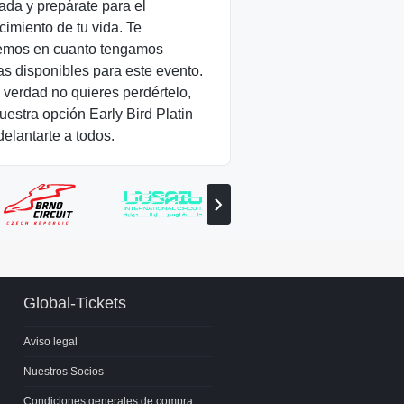
ada y prepárate para el
cimiento de tu vida. Te
emos en cuanto tengamos
as disponibles para este evento.
 verdad no quieres perdértelo,
uestra opción Early Bird Platin
elantarte a todos.
Ver
el
socio
siguiente
Global-Tickets
Aviso legal
Nuestros Socios
Condiciones generales de compra