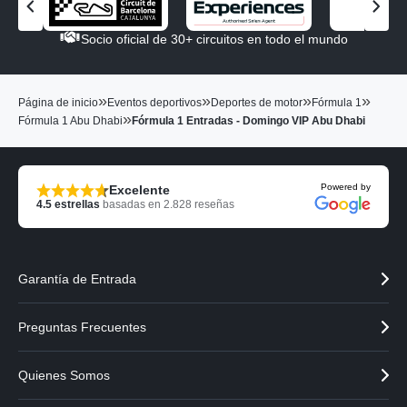
V
V
e
e
Socio oficial de 30+ circuitos en todo el mundo
r
r
e
e
l
l
»
»
»
»
Página de inicio
Eventos deportivos
Deportes de motor
Fórmula 1
s
s
»
Fórmula 1 Abu Dhabi
Fórmula 1 Entradas - Domingo VIP Abu Dhabi
o
o
c
c
i
i
o
o
Powered by
Excelente
a
s
4.5
estrellas
basadas en
2.828
reseñas
n
i
t
g
e
u
r
i
Garantía de Entrada
i
e
o
n
r
t
Preguntas Frecuentes
e
Quienes Somos