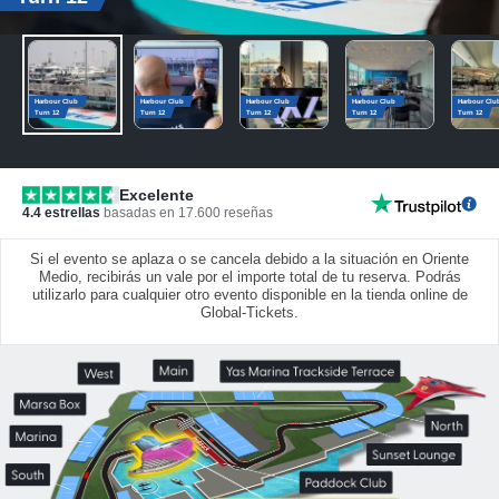
Harbour Club
Harbour Club
Harbour Club
Harbour Club
Harbour Clu
Turn 12
Turn 12
Turn 12
Turn 12
Turn 12
Excelente
4.4
estrellas
basadas en
17.600
reseñas
Si el evento se aplaza o se cancela debido a la situación en Oriente
Medio, recibirás un vale por el importe total de tu reserva. Podrás
utilizarlo para cualquier otro evento disponible en la tienda online de
Global-Tickets.