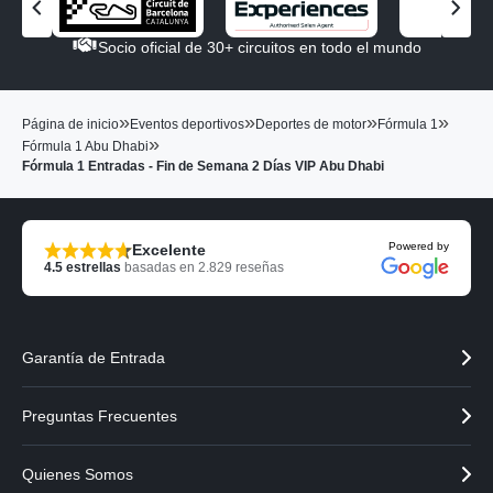
V
V
e
e
Socio oficial de 30+ circuitos en todo el mundo
r
r
e
e
l
l
»
»
»
»
Página de inicio
Eventos deportivos
Deportes de motor
Fórmula 1
s
s
»
Fórmula 1 Abu Dhabi
o
o
Fórmula 1 Entradas - Fin de Semana 2 Días VIP Abu Dhabi
c
c
i
i
o
o
a
s
Powered by
Excelente
n
i
4.5
estrellas
basadas en
2.829
reseñas
t
g
e
u
r
i
i
e
Garantía de Entrada
o
n
r
t
e
Preguntas Frecuentes
Quienes Somos