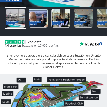
Harbour Club
Harbour Club
Harbour Club
Harbour Club
Harbour Clu
Turn 12
Turn 12
Turn 12
Turn 12
Turn 12
Excelente
4.4
estrellas
basadas en
17.600
reseñas
Si el evento se aplaza o se cancela debido a la situación en Oriente
Medio, recibirás un vale por el importe total de tu reserva. Podrás
utilizarlo para cualquier otro evento disponible en la tienda online de
Global-Tickets.