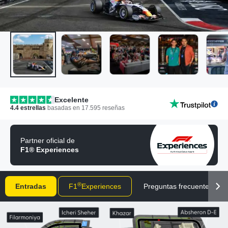
Excelente
4.4
estrellas
basadas en
17.595
reseñas
Partner oficial de
F1® Experiences
®
Entradas
F1
Experiences
Preguntas frecuentes