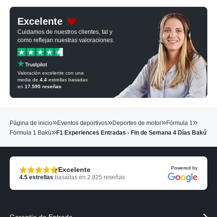
Excelente
Cuidamos de nuestros clientes, tal y
como reflejan nuestras valoraciones.
Valoración excelente con una
media de
4.4
estrellas basadas
en
17.595
reseñas
»
»
»
»
Página de inicio
Eventos deportivos
Deportes de motor
Fórmula 1
»
Fórmula 1 Bakú
F1 Experiences Entradas - Fin de Semana 4 Días Bakú
Powered by
Excelente
4.5
estrellas
basadas en
2.825
reseñas