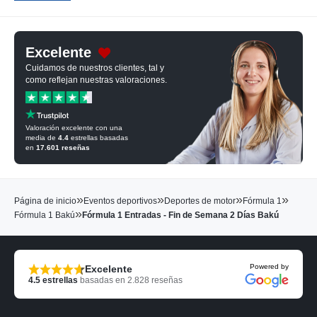
Excelente
Cuidamos de nuestros clientes, tal y
como reflejan nuestras valoraciones.
Valoración excelente con una
media de
4.4
estrellas basadas
en
17.601
reseñas
»
»
»
»
Página de inicio
Eventos deportivos
Deportes de motor
Fórmula 1
»
Fórmula 1 Bakú
Fórmula 1 Entradas - Fin de Semana 2 Días Bakú
Powered by
Excelente
4.5
estrellas
basadas en
2.828
reseñas