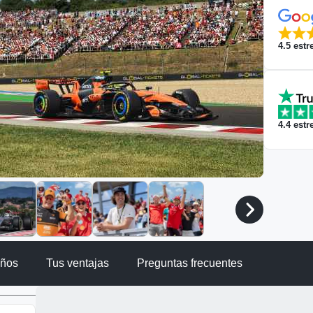
4.5
estre
4.4
estre
iños
Tus ventajas
Preguntas frecuentes