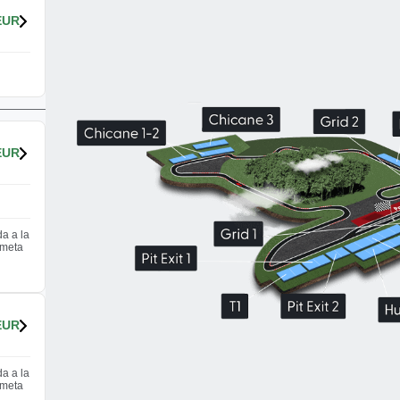
EUR
EUR
da a la
/meta
EUR
da a la
/meta