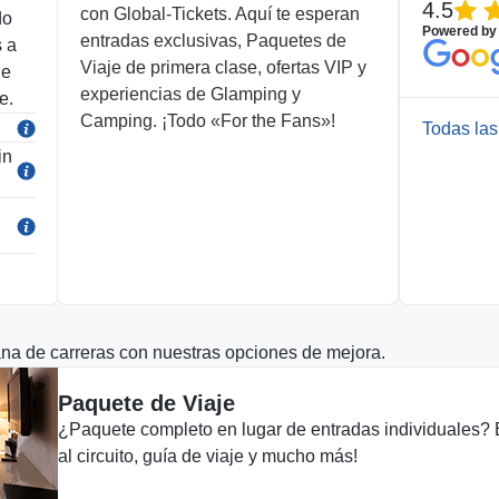
4.5
con Global-Tickets. Aquí te esperan
do
EUR
Powered by
entradas exclusivas, Paquetes de
s a
Viaje de primera clase, ofertas VIP y
de
experiencias de Glamping y
e.
Camping. ¡Todo «For the Fans»!
Todas las
in
EUR
EUR
na de carreras con nuestras opciones de mejora.
Paquete de Viaje
¿Paquete completo en lugar de entradas individuales? En
al circuito, guía de viaje y mucho más!
EUR