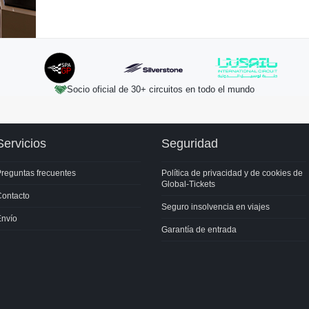
EUR
Socio oficial de 30+ circuitos en todo el mundo
Servicios
Seguridad
EUR
reguntas frecuentes
Política de privacidad y de cookies de
Global-Tickets
a
Contacto
os
Seguro insolvencia en viajes
Envío
Garantía de entrada
otado
otado