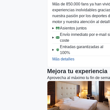
Más de 850.000 fans ya han vivi
Fan
379 
experiencias inolvidables gracia
nuestra pasión por los deportes 
Nuestra recomendación calidad-precio
motor y nuestra atención al detall
Asientos juntos
Pantalla visible
desde el asiento
Envío inmediato por e-mail s
coste
Apex 1
415 
Entradas garantizadas al
100%
A pocos pasos del
Más detalles
circuito
Mejora tu experiencia
Grand Prix 1
419 
Aprovecha al máximo tu fin de sema
A pocos pasos del
circuito
Grand Prix 2
485 