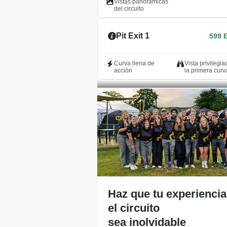
Vistas panorámicas
del circuito
Pit Exit 1
599 
Curva llena de
Vista privilegi
acción
la primera curv
T1
699 
Zona clave para
Curva llena de
adelantamientos
acción
Vista privilegiada de
la primera curva
Chicane 1-2
349 
Haz que tu experiencia
Curva llena de
el circuito
acción
sea inolvidable