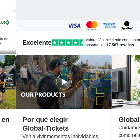
EUR
ada de
Valoración excelente con una 
Excelente
a
basadas en
17.587
reseñas
EUR
EUR
 en
Por qué elegir
Global
Global-Tickets
Cuidamos 
como refl
Ven a vivir momentos inolvidables