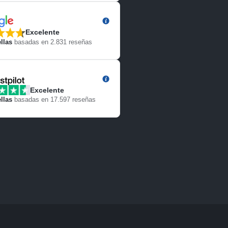
Excelente
llas
basadas en
2.831
reseñas
Excelente
llas
basadas en
17.597
reseñas
Harbour Club
Harbour Club
Harbour Club
Harbour Club
Champions Club
Champions 
Yacht 30m
Yacht 30m
Yacht 30m
Yacht 30m
Ermanno
Ermanno