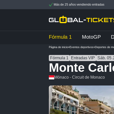
Más de 25 años vendiendo entradas
Fórmula 1
MotoGP
Página de inicio
»
Eventos deportivos
»
Deportes de mo
Fórmula 1
Entradas VIP
Sáb. 05 
Monte Carl
Mónaco - Circuit de Monaco