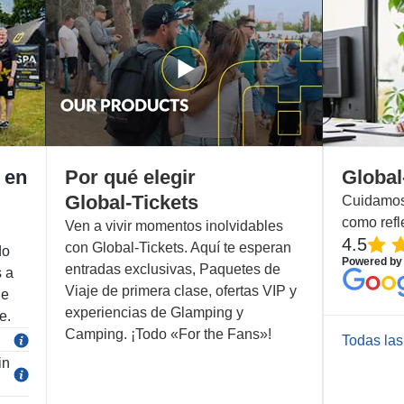
 en
Por qué elegir
Global
Global-Tickets
Cuidamos 
como refl
Ven a vivir momentos inolvidables
4.5
con Global-Tickets. Aquí te esperan
do
Powered by
entradas exclusivas, Paquetes de
s a
Viaje de primera clase, ofertas VIP y
de
experiencias de Glamping y
e.
Camping. ¡Todo «For the Fans»!
Todas las
in