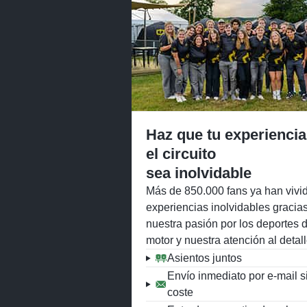
Haz que tu experiencia
el circuito
sea inolvidable
Más de 850.000 fans ya han vivi
experiencias inolvidables gracia
nuestra pasión por los deportes 
motor y nuestra atención al detall
Asientos juntos
Envío inmediato por e-mail s
coste