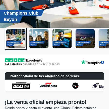
Champions Club
Beyon
Champions Club
Champions Club
Champions Club
Champions Club
Champions 
Beyon
Beyon
Beyon
Beyon
Beyon
Excelente
4.4
estrellas
basadas en
17.600
reseñas
Partner oficial de los circuitos de carreras
¡La venta oficial empieza pronto!
Desde ahora y hasta el evento, con Global-Tickets estás en