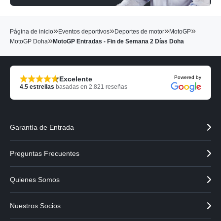
»
»
»
»
Página de inicio
Eventos deportivos
Deportes de motor
MotoGP
»
MotoGP Doha
MotoGP Entradas - Fin de Semana 2 Días Doha
Powered by
Excelente
4.5
estrellas
basadas en
2.821
reseñas
Garantía de Entrada
Preguntas Frecuentes
Quienes Somos
Nuestros Socios