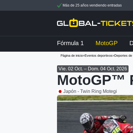
Más de 25 años vendiendo entradas
Fórmula 1
MotoGP
Página de inicio
»
Eventos deportivos
»
Deportes de
Vie. 02 Oct. – Dom. 04 Oct. 2026
MotoGP™ P
Japón - Twin Ring Motegi