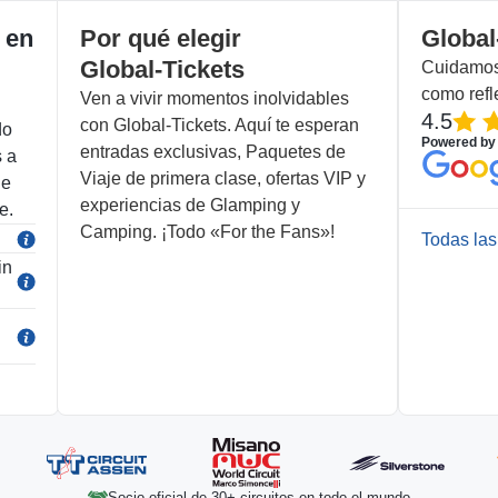
 en
Por qué elegir
Global
Global-Tickets
Cuidamos 
como refl
Ven a vivir momentos inolvidables
4.5
con Global-Tickets. Aquí te esperan
do
Powered by
entradas exclusivas, Paquetes de
s a
Viaje de primera clase, ofertas VIP y
de
experiencias de Glamping y
e.
Camping. ¡Todo «For the Fans»!
Todas las
in
Socio oficial de 30+ circuitos en todo el mundo