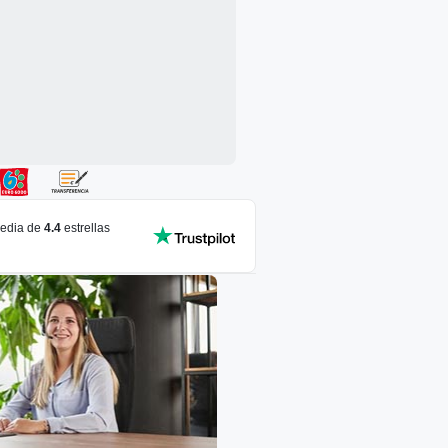
media de
4.4
estrellas