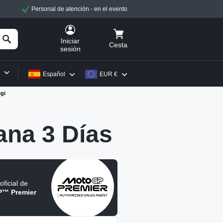
Personal de atención - en el evento
Iniciar
Cesta
sesión
Español
EUR €
gi
na 3 Días
oficial de
™ Premier