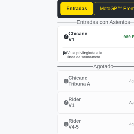
Entradas
MotoGP™ Premi
Entradas con Asientos
Chicane
989 
V1
Vista privilegiada a la
línea de salida/meta
Agotado
Chicane
Ag
Tribuna A
Rider
Ag
V1
Rider
Ag
V4-5