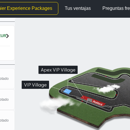
er Experience Packages
Tus ventajas
Preguntas fr
EUR
otado
otado
otado