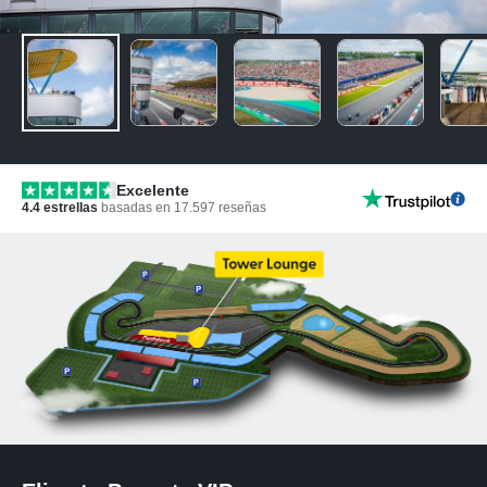
Excelente
4.4
estrellas
basadas en
17.597
reseñas