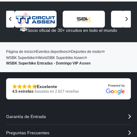
V
V
e
e
Socio oficial de 30+ circuitos en todo el mundo
r
r
e
e
l
l
»
»
»
Página de inicio
Eventos deportivos
Deportes de motor
s
s
»
»
WSBK Superbike
WorldSBK Superbike Assen
o
o
WSBK Superbike Entradas - Domingo VIP Assen
c
c
i
i
o
o
a
s
Powered by
Excelente
n
i
4.5
estrellas
basadas en
2.827
reseñas
t
g
e
u
r
i
i
e
Garantía de Entrada
o
n
r
t
e
Preguntas Frecuentes