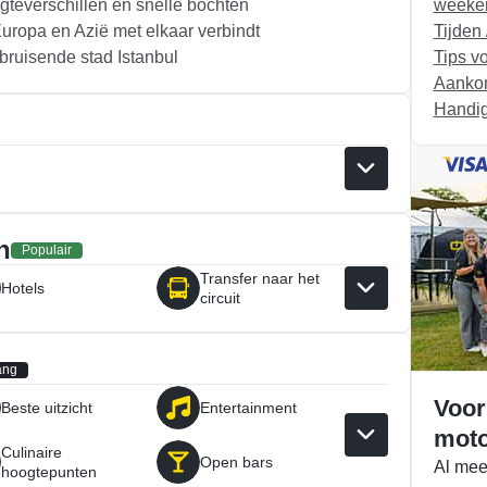
ogteverschillen en snelle bochten
weeke
uropa en Azië met elkaar verbindt
Tijden
bruisende stad Istanbul
Tips v
Aankom
Handig
n
Populair
Transfer naar het
Hotels
circuit
ang
Voor
Beste uitzicht
Entertainment
moto
Culinaire
Open bars
Al mee
hoogtepunten