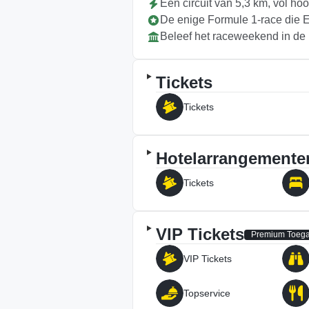
Een circuit van 5,3 km, vol ho
De enige Formule 1-race die E
Beleef het raceweekend in de 
Tickets
Tickets
Hotelarrangemente
Tickets
VIP Tickets
Premium Toeg
VIP Tickets
Topservice