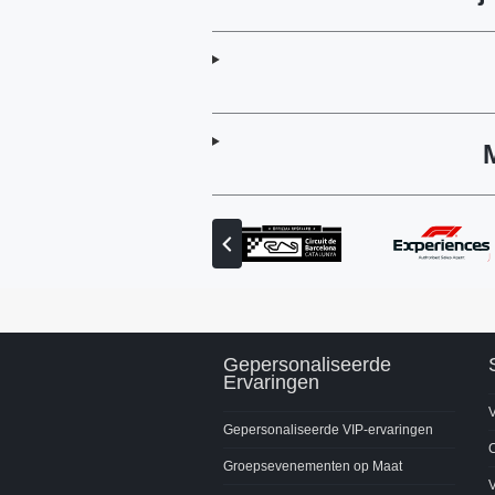
Vorige
partner
bekijken
Gepersonaliseerde
Ervaringen
V
Gepersonaliseerde VIP-ervaringen
C
Groepsevenementen op Maat