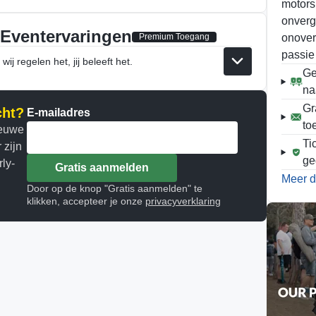
motors
onverg
 Eventervaringen
Premium Toegang
onover
passie
ij regelen het, jij beleeft het.
Ge
na
Gr
cht?
E-mailadres
to
ieuwe
Ti
 zijn
ge
ly-
Gratis aanmelden
Meer d
Door op de knop "Gratis aanmelden" te
klikken, accepteer je onze
privacyverklaring