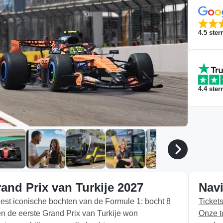
4.5
ster
4.4
ster
and Prix van Turkije 2027
Navi
est iconische bochten van de Formule 1: bocht 8
Ticket
en de eerste Grand Prix van Turkije won
Onze t