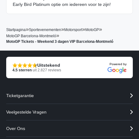
Early Bird Platinum optie om iedereen voor te zijn!
»
»
»
»
Startpagina
Sportevenementen
Motorsport
MotoGP
»
MotoGP Barcelona-Montmeló
MotoGP Tickets - Weekend 3 dagen VIP Barcelona-Montmeló
Powered by
Uitstekend
4.5
sterren
uit
2.827
reviews
Ticketgarantie
Veelgestelde Vragen
Over Ons