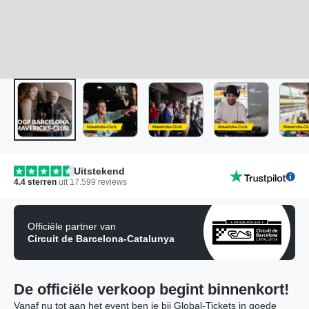
Mavericks-Club
Mavericks-Club
Mavericks-Club
Mavericks-Cl
Uitstekend
4.4
sterren
uit
17.599
reviews
Officiële partner van
Circuit de Barcelona-Catalunya
De officiële verkoop begint binnenkort!
Vanaf nu tot aan het event ben je bij Global-Tickets in goede