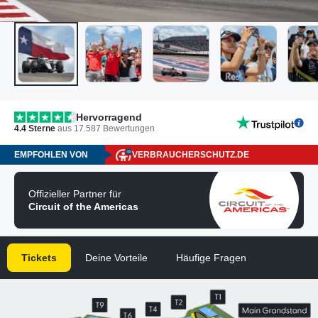
Hervorragend
4.4
Sterne
aus
17.587
Bewertungen
EMPFOHLEN VON
VERBRAUCHERSCHUTZ.DE
Offizieller Partner für
Circuit of the Americas
Tickets
Deine Vorteile
Häufige Fragen