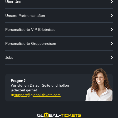
Über Uns
e
g
i
e
g
n
Unsere Partnerschaften
e
n
Personalisierte VIP-Erlebnisse
Personalisierte Gruppenreisen
Jobs
Fragen?
Wir stehen Dir zur Seite und helfen
jederzeit gerne!
support@global-tickets.com